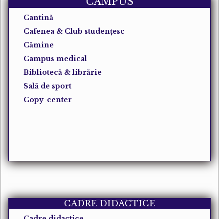
CAMPUS
Cantină
Cafenea & Club studențesc
Cămine
Campus medical
Bibliotecă & librărie
Sală de sport
Copy-center
CADRE DIDACTICE
Cadre didactice