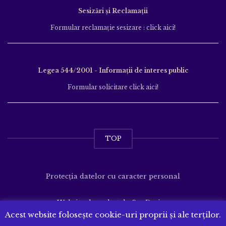
Sesizări și Reclamații
Formular reclamație sesizare : click aici!
Legea 544/2001 - Informații de interes public
Formular solicitare click aici!
TOP
Protecția datelor cu caracter personal
Website dezvoltat de
SenDesign
Acest website folosește cookie-uri proprii și ale terților.