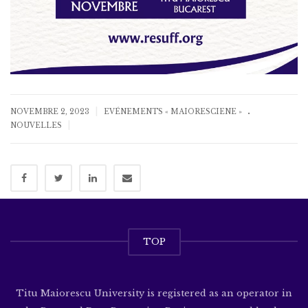
.
|
NOVEMBRE 2, 2023
EVÉNEMENTS « MAIORESCIENE »
|
NOUVELLES
TOP
Titu Maiorescu University is registered as an operator in