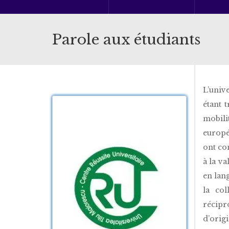
Parole aux étudiants
L’univ
étant 
mobili
europé
ont co
à la v
en lan
la col
récipr
d’orig