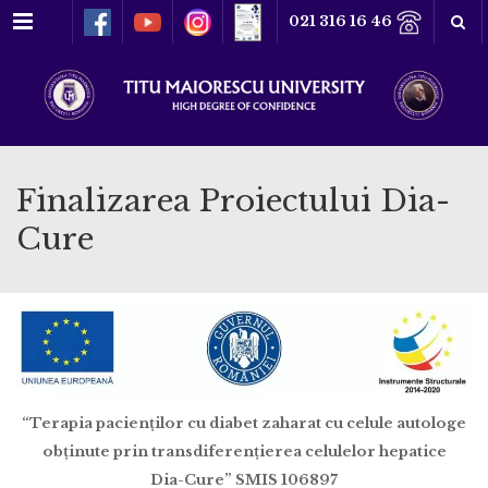
Menu
021 316 16 46
Finalizarea Proiectului Dia-
Cure
“
Terapia pacienților cu diabet zaharat cu celule autologe
obținute prin
transdiferențierea celulelor hepatice
Dia-Cure”
SMIS 106897