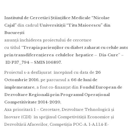
Institutul de Cercetări Științifice Medicale “Nicolae
Cajal”
din cadrul
Universității “Titu Maiorescu” din
București
anunță închiderea proiectului de cercetare
cu titlul “
Terapia pacienților cu diabet zaharat cu celule aut
prin transdiferențierea celulelor hepatice – Dia-Cure
” –
ID P37_794 – SMIS 106897.
Proiectul s-a desfășurat începând cu data de
26
Octombrie 2016
, pe parcursul a
66 de luni de
implementare
, a fost co-finanțat din
Fondul European de
Dezvoltare Regional
ă prin Programul Operațional
Competitivitate 2014-2020
,
Axa prioritară 1 – Cercetare, Dezvoltare Tehnologică și
Inovare (CDI) în sprijinul Competivității Economice și
Dezvoltării Afacerilor, Competiția POC-A. 1-A.1.1.4-E-