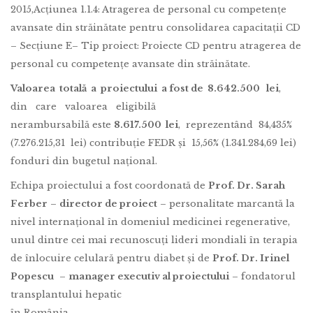
2015,Acțiunea 1.1.4: Atragerea de personal cu competențe
avansate din străinătate pentru consolidarea capacitații CD
– Secțiune E– Tip proiect: Proiecte CD pentru atragerea de
personal cu competențe avansate din străinătate.
Valoarea total
ă a proiectului a fost de 8.642.500 lei
,
din care valoarea eligibilă
nerambursabilă este
8.617.500 lei
, reprezentând 84,435%
(7.276.215,31 lei) contribuție FEDR și 15,56% (1.341.284,69 lei)
fonduri din bugetul național.
Echipa proiectului a fost coordonată de
Prof. Dr. Sarah
Ferber
–
director de proiect
– personalitate marcantă la
nivel internațional în domeniul medicinei regenerative,
unul dintre cei mai recunoscuți lideri mondiali în terapia
de înlocuire celulară pentru diabet și de
Prof. Dr. Irinel
Popescu
–
manager executiv al proiectului
– fondatorul
transplantului hepatic
în România.