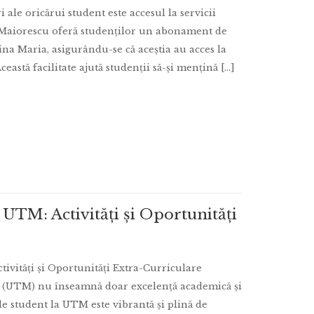
 ale oricărui student este accesul la servicii
 Maiorescu oferă studenților un abonament de
gina Maria, asigurându-se că aceștia au acces la
Această facilitate ajută studenții să-și mențină […]
 UTM: Activități și Oportunități
vități și Oportunități Extra-Curriculare
u (UTM) nu înseamnă doar excelență academică și
de student la UTM este vibrantă și plină de