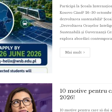
Participă la Școala Internați
Kosovo Când? 26–30 octombrie 
dezvoltarea sustenabilă? Șco
„Dezvoltarea Orașelor Intelige
Sustenabilă și Guvernanță Cen
explora abordări contemporan
Mai mult
10 motive pentru c
2026!
10 motive pentru care să da