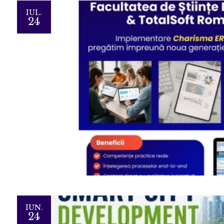
IUL.
24
IUN.
24