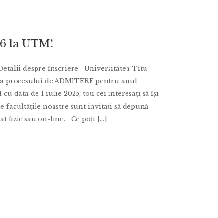
26 la UTM!
Detalii despre înscriere Universitatea Titu
ea procesului de ADMITERE pentru anul
 data de 1 iulie 2025, toți cei interesați să își
e facultățile noastre sunt invitați să depună
t fizic sau on-line. Ce poți [...]