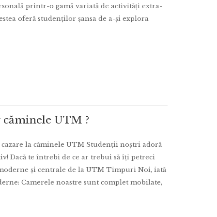
sonală printr-o gamă variată de activități extra-
estea oferă studenților șansa de a-și explora
eg căminele UTM ?
de cazare la căminele UTM Studenții noștri adoră
v! Dacă te întrebi de ce ar trebui să îți petreci
 moderne și centrale de la UTM Timpuri Noi, iată
moderne: Camerele noastre sunt complet mobilate,