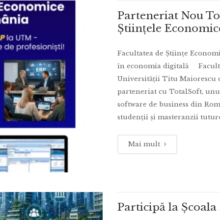
Parteneriat Nou Tot
Științele Economi
Facultatea de Științe Economic
în economia digitală Faculta
Universității Titu Maiorescu
parteneriat cu TotalSoft, unul
software de business din Rom
studenții și masteranzii tutur
Mai mult
Participă la Școal