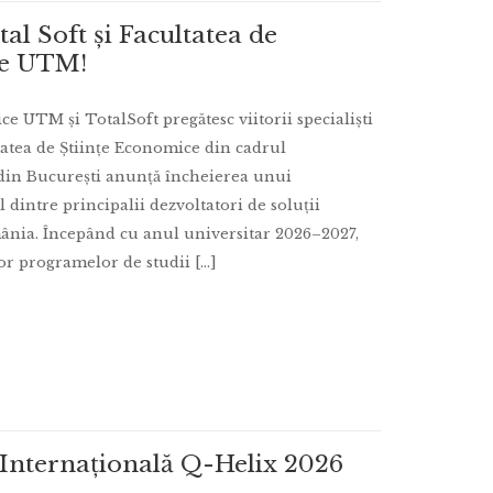
al Soft și Facultatea de
ce UTM!
e UTM și TotalSoft pregătesc viitorii specialiști
tea de Științe Economice din cadrul
 din București anunță încheierea unui
 dintre principalii dezvoltatori de soluții
ânia. Începând cu anul universitar 2026–2027,
or programelor de studii [...]
a Internațională Q-Helix 2026