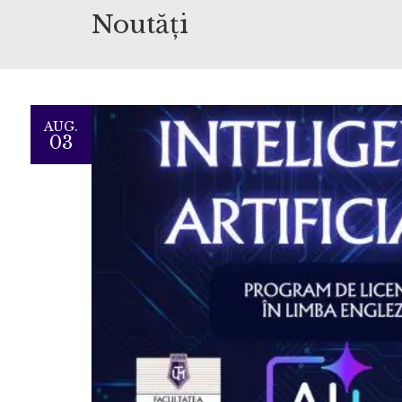
Noutăți
AUG.
03