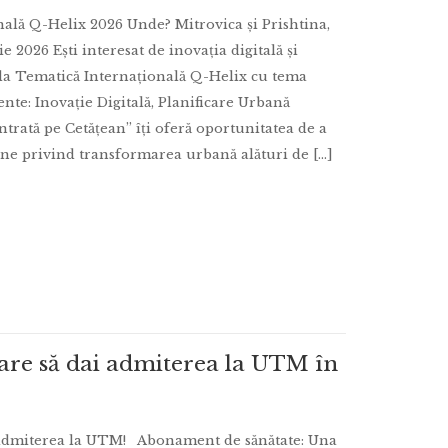
onală Q-Helix 2026 Unde? Mitrovica și Prishtina,
2026 Ești interesat de inovația digitală și
ala Tematică Internațională Q-Helix cu tema
nte: Inovație Digitală, Planificare Urbană
trată pe Cetățean” îți oferă oportunitatea de a
e privind transformarea urbană alături de [...]
are să dai admiterea la UTM în
i admiterea la UTM! Abonament de sănătate: Una