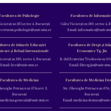
Facultatea de Psihologie
Facultatea de Informati
ăcăreşti nr.187,sector 4, Bucureşti
Calea Văcăreşti nr.189, sector 4, 
ecretariat.psihologie@univ.utm.ro
Email: informatica@univ.ut
ltatea de Ştiinţele Educației
Facultatea de Drept și Știi
care și Relații Internaționale
Economice Tg. Jiu
căreşti nr.189, sector 4, Bucureşti
B-dul Ecaterina Teodoroiu nr.100
Email: fscri@univ.utm.ro
Email: fdse.tgjiu@univ.utm
Facultatea de Medicină
Facultatea de Medicină Den
heorghe Petraşcu nr.67A,sect. 3,
Str. Gheorghe Petraşcu nr.67A, s
Bucureşti
Bucureşti
 medicina.generala@univ.utm.ro
Email: medicina.dentara@univ.