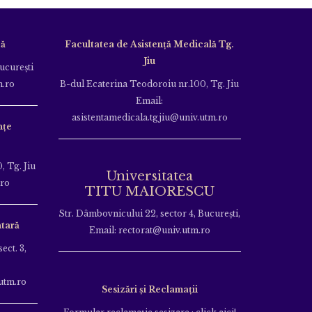
că
Facultatea de Asistență Medicală Tg.
Jiu
Bucureşti
m.ro
B-dul Ecaterina Teodoroiu nr.100, Tg. Jiu
Email:
asistentamedicala.tgjiu@univ.utm.ro
nțe
, Tg. Jiu
Universitatea
.ro
TITU MAIORESCU
Str. Dâmbovnicului 22, sector 4, București,
tară
Email: rectorat@univ.utm.ro
ect. 3,
utm.ro
Sesizări și Reclamații