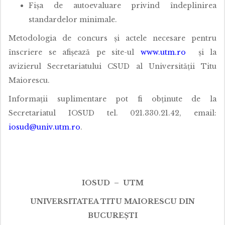
Fișa de autoevaluare privind îndeplinirea
standardelor minimale.
Metodologia de concurs și actele necesare pentru
înscriere se afișează pe site-ul
www.utm.ro
și la
avizierul Secretariatului CSUD al Universității Titu
Maiorescu.
Informații suplimentare pot fi obținute de la
Secretariatul IOSUD tel. 021.330.21.42, email:
iosud@univ.utm.ro
.
IOSUD – UTM
UNIVERSITATEA TITU MAIORESCU DIN
BUCUREȘTI