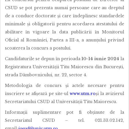
CSUD se pot prezenta numai persoane care au dreptul
de a conduce doctorate și care îndeplinesc standardele
minimale și obligatorii pentru acordarea atestatului de
abilitare în vigoare la data publicării în Monitorul
Oficial al României, Partea a III-a, a anunțului privind
scoaterea la concurs a postului.
Candidaturile se depun în perioada
10-14 iunie 2024
la
Registratura Universității Titu Maiorescu din București,
strada Dâmbovnicului, nr. 22, sector 4.
Metodologia de concurs și actele necesare pentru
înscriere se afișează pe site-ul
www.utm.ro
și la avizierul
Secretariatului CSUD al Universității Titu Maiorescu.
Informații suplimentare pot fi obținute de la
Secretariatul CSUD – tel. 021.33.02.142,
email:
iosud@univ.utm.ro
.