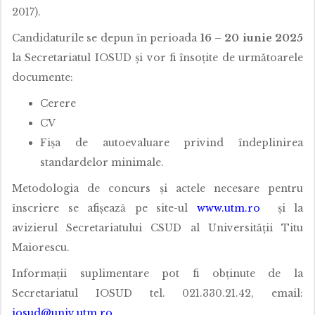
2017).
Candidaturile se depun în perioada
16 – 20 iunie 2025
la Secretariatul IOSUD și vor fi însoțite de următoarele
documente:
Cerere
CV
Fișa de autoevaluare privind îndeplinirea
standardelor minimale.
Metodologia de concurs și actele necesare pentru
înscriere se afișează pe site-ul
www.utm.ro
și la
avizierul Secretariatului CSUD al Universității Titu
Maiorescu.
Informații suplimentare pot fi obținute de la
Secretariatul IOSUD tel. 021.330.21.42, email:
iosud@univ.utm.ro
.