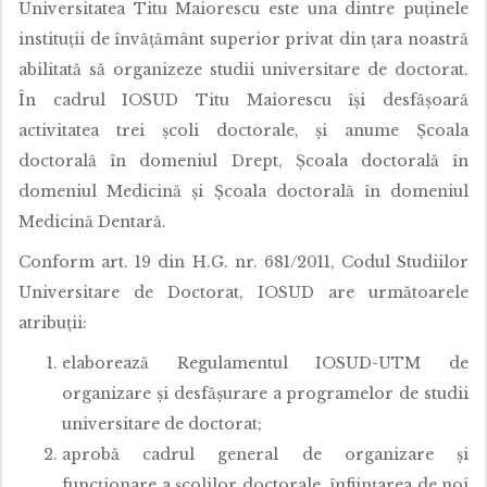
Universitatea Titu Maiorescu este una dintre puţinele
instituţii de învăţământ superior privat din ţara noastră
abilitată să organizeze studii universitare de doctorat.
În cadrul IOSUD Titu Maiorescu îşi desfăşoară
activitatea trei şcoli doctorale, şi anume Şcoala
doctorală în domeniul Drept, Şcoala doctorală în
domeniul Medicină şi Şcoala doctorală în domeniul
Medicină Dentară.
Conform art. 19 din H.G. nr. 681/2011, Codul Studiilor
Universitare de Doctorat, IOSUD are următoarele
atribuţii:
elaborează Regulamentul IOSUD-UTM de
organizare şi desfăşurare a programelor de studii
universitare de doctorat;
aprobă cadrul general de organizare şi
funcţionare a şcolilor doctorale, înfiinţarea de noi