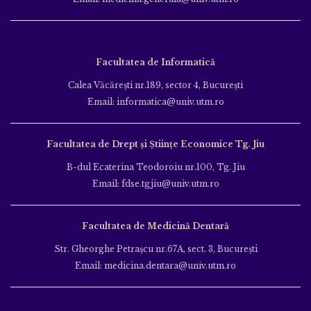
Facultatea de Informatică
Calea Văcăreşti nr.189, sector 4, Bucureşti
Email: informatica@univ.utm.ro
Facultatea de Drept și Științe Economice Tg. Jiu
B-dul Ecaterina Teodoroiu nr.100, Tg. Jiu
Email: fdse.tgjiu@univ.utm.ro
Facultatea de Medicină Dentară
Str. Gheorghe Petraşcu nr.67A, sect. 3, Bucureşti
Email: medicina.dentara@univ.utm.ro