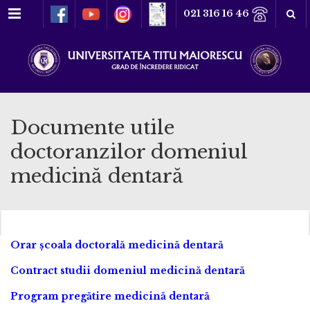
Meniu
021 316 16 46
Documente utile
doctoranzilor domeniul
medicină dentară
Orar școala doctorală medicină dentară
Contract studii domeniul medicină dentară
Program pregătire medicină dentară