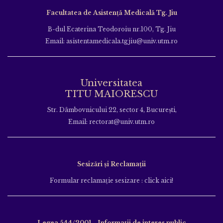
Facultatea de Asistență Medicală Tg. Jiu
B-dul Ecaterina Teodoroiu nr.100, Tg. Jiu
Email: asistentamedicala.tgjiu@univ.utm.ro
Universitatea
TITU MAIORESCU
Str. Dâmbovnicului 22, sector 4, București,
Email: rectorat@univ.utm.ro
Sesizări și Reclamații
Formular reclamație sesizare : click aici!
Legea 544/2001 - Informații de interes public