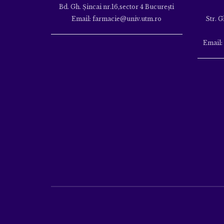
Bd. Gh. Şincai nr.16,sector 4 Bucureşti
Email: farmacie@univ.utm.ro
Str. G
Email: