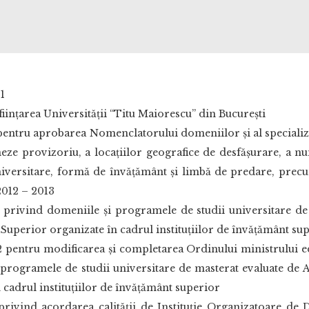
91
iinţarea Universităţii “Titu Maiorescu” din Bucureşti
pentru aprobarea Nomenclatorului domeniilor și al specializ
neze provizoriu, a locațiilor geografice de desfășurare, a nu
niversitare, formă de învățământ și limbă de predare, prec
 2012 – 2013
privind domeniile şi programele de studii universitare d
 Superior organizate în cadrul instituţiilor de învăţământ su
entru modificarea şi completarea Ordinului ministrului educa
 programele de studii universitare de masterat evaluate de 
cadrul instituţiilor de învăţământ superior
ivind acordarea calităţii de Instituţie Organizatoare de D