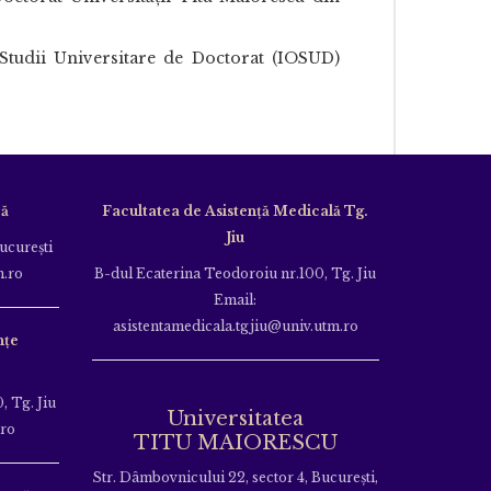
 Studii Universitare de Doctorat (IOSUD)
că
Facultatea de Asistență Medicală Tg.
Jiu
Bucureşti
m.ro
B-dul Ecaterina Teodoroiu nr.100, Tg. Jiu
Email:
asistentamedicala.tgjiu@univ.utm.ro
nțe
, Tg. Jiu
Universitatea
.ro
TITU MAIORESCU
Str. Dâmbovnicului 22, sector 4, București,