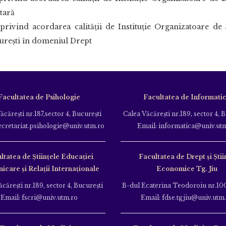
tară
rivind acordarea calităţii de Instituţie Organizatoare de
cureşti în domeniul Drept
Facultatea de Psihologie
Facultatea de Informati
ăcăreşti nr.187,sector 4, Bucureşti
Calea Văcăreşti nr.189, sector 4, 
ecretariat.psihologie@univ.utm.ro
Email: informatica@univ.ut
ltatea de Ştiinţele Educației
Facultatea de Drept și Știi
care și Relații Internaționale
Economice Tg. Jiu
căreşti nr.189, sector 4, Bucureşti
B-dul Ecaterina Teodoroiu nr.100
Email: fscri@univ.utm.ro
Email: fdse.tgjiu@univ.utm