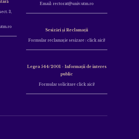
tară
Email: rectorat@univ.utm.ro
ect. 3,
utm.ro
Sesizări și Reclamații
Formular reclamație sesizare : click aici!
Legea 544/2001 - Informații de interes
public
Formular solicitare click aici!