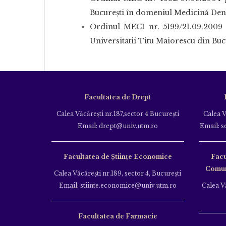
Bucureşti în domeniul Medicină Den
Ordinul MECI nr. 5199/21.09.2009 p
Universitatii Titu Maiorescu din Bu
Facultatea de Drept
Calea Văcăreşti nr.187,sector 4 Bucureşti
Calea V
Email: drept@univ.utm.ro
Email: s
Facultatea de Științe Economice
Facu
Comuni
Calea Văcăreşti nr.189, sector 4, Bucureşti
Email: stiinte.economice@univ.utm.ro
Calea Vă
Facultatea de Farmacie