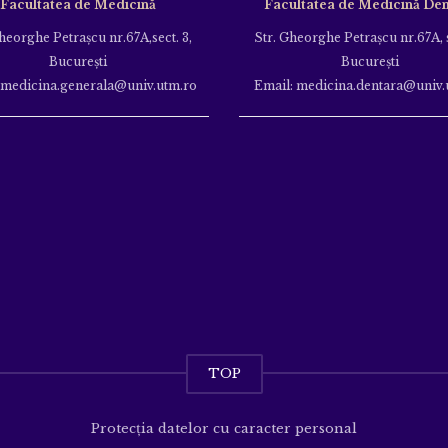
Facultatea de Medicină
Facultatea de Medicină Den
heorghe Petraşcu nr.67A,sect. 3,
Str. Gheorghe Petraşcu nr.67A, s
Bucureşti
Bucureşti
 medicina.generala@univ.utm.ro
Email: medicina.dentara@univ.
TOP
Protecția datelor cu caracter personal