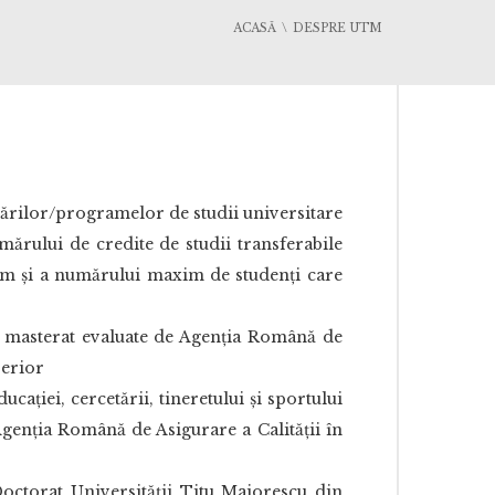
ACASĂ
DESPRE UTM
ărilor/programelor de studii universitare
mărului de credite de studii transferabile
um și a numărului maxim de studenți care
e masterat evaluate de Agenţia Română de
perior
ţiei, cercetării, tineretului şi sportului
Agenţia Română de Asigurare a Calităţii în
octorat Universităţii Titu Maiorescu din