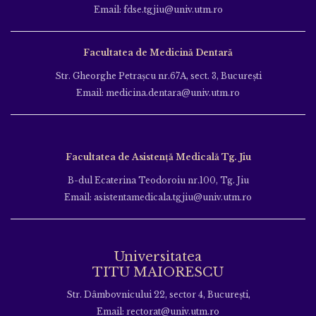
Email: fdse.tgjiu@univ.utm.ro
Facultatea de Medicină Dentară
Str. Gheorghe Petraşcu nr.67A, sect. 3, Bucureşti
Email: medicina.dentara@univ.utm.ro
Facultatea de Asistență Medicală Tg. Jiu
B-dul Ecaterina Teodoroiu nr.100, Tg. Jiu
Email: asistentamedicala.tgjiu@univ.utm.ro
Universitatea
TITU MAIORESCU
Str. Dâmbovnicului 22, sector 4, București,
Email: rectorat@univ.utm.ro