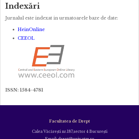
Indexări
Jurnalul este indexat in urmatoarele baze de date:
HeinOnline
CEEOL
ISSN: 1584-4781
Facultatea de Drept
Calea Văcăreşti nr.187,sector 4 Bucureşti
Email: drept@univ.utm.ro