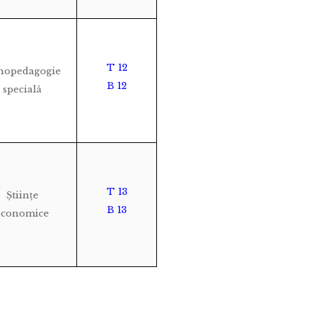
T 12
ihopedagogie
B 12
specială
T 13
Științe
B 13
economice