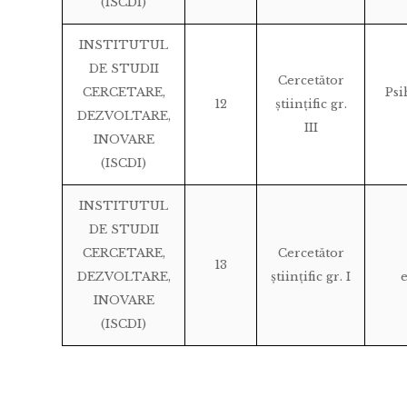
(ISCDI)
INSTITUTUL
DE STUDII
Cercetător
CERCETARE,
Ps
12
științific gr.
DEZVOLTARE,
III
INOVARE
(ISCDI)
INSTITUTUL
DE STUDII
CERCETARE,
Cercetător
13
DEZVOLTARE,
științific gr. I
INOVARE
(ISCDI)