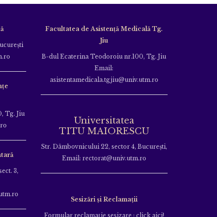
că
Facultatea de Asistență Medicală Tg.
Jiu
Bucureşti
m.ro
B-dul Ecaterina Teodoroiu nr.100, Tg. Jiu
Email:
asistentamedicala.tgjiu@univ.utm.ro
nțe
, Tg. Jiu
Universitatea
.ro
TITU MAIORESCU
Str. Dâmbovnicului 22, sector 4, București,
tară
Email: rectorat@univ.utm.ro
ect. 3,
utm.ro
Sesizări și Reclamații
Formular reclamație sesizare : click aici!