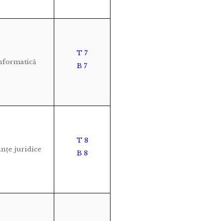
T 7
nformatică
B 7
T 8
ințe juridice
B 8