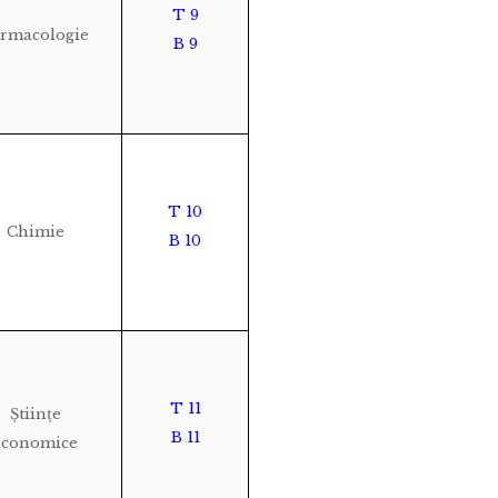
T 9
rmacologie
B 9
T 10
Chimie
B 10
T 11
Științe
B 11
economice