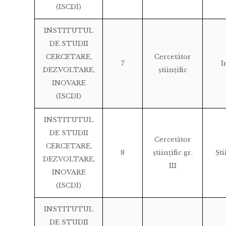
(ISCDI)
INSTITUTUL
DE STUDII
CERCETARE,
Cercetător
7
I
DEZVOLTARE,
științific
INOVARE
(ISCDI)
INSTITUTUL
DE STUDII
Cercetător
CERCETARE,
8
științific gr.
Ști
DEZVOLTARE,
III
INOVARE
(ISCDI)
INSTITUTUL
DE STUDII