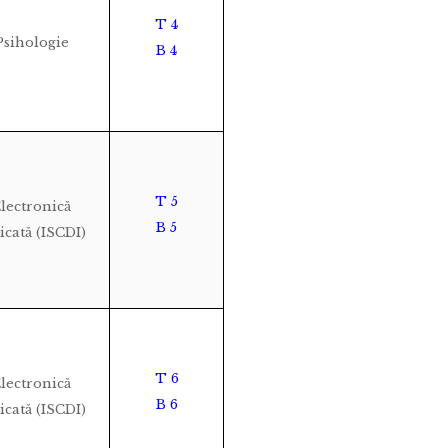
T 4
Psihologie
B 4
T 5
lectronică
B 5
icată (ISCDI)
T 6
lectronică
B 6
icată (ISCDI)