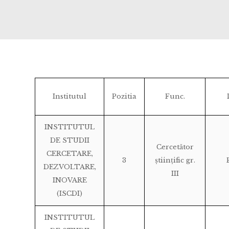
Institutul
Pozitia
Func.
INSTITUTUL
DE STUDII
Cercetător
CERCETARE,
3
științific gr.
DEZVOLTARE,
III
INOVARE
(ISCDI)
INSTITUTUL