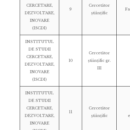
CERCETARE,
Cercetător
9
Fa
DEZVOLTARE,
științific
INOVARE
(ISCDI)
INSTITUTUL
DE STUDII
Cercetător
CERCETARE,
10
științific gr.
DEZVOLTARE,
III
INOVARE
(ISCDI)
INSTITUTUL
DE STUDII
CERCETARE,
Cercetător
11
DEZVOLTARE,
științific
INOVARE