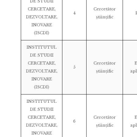
DE STUDII
CERCETARE,
Cercetător
4
DEZVOLTARE,
științific
INOVARE
(ISCDI)
INSTITUTUL
DE STUDII
CERCETARE,
Cercetător
E
5
DEZVOLTARE,
științific
apl
INOVARE
(ISCDI)
INSTITUTUL
DE STUDII
CERCETARE,
Cercetător
E
6
DEZVOLTARE,
științific
apl
INOVARE