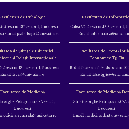
Facultatea de Psihologie
Facultatea de Informati
ăcăreşti nr.187,sector 4, Bucureşti
Calea Văcăreşti nr.189, sector 4, 
ecretariat.psihologie@univ.utm.ro
Email: informatica@univ.ut
ltatea de Ştiinţele Educației
Facultatea de Drept și Știi
care și Relații Internaționale
Economice Tg. Jiu
căreşti nr.189, sector 4, Bucureşti
B-dul Ecaterina Teodoroiu nr.100
Email: fscri@univ.utm.ro
Email: fdse.tgjiu@univ.utm
Facultatea de Medicină
Facultatea de Medicină Den
heorghe Petraşcu nr.67A,sect. 3,
Str. Gheorghe Petraşcu nr.67A, s
Bucureşti
Bucureşti
 medicina.generala@univ.utm.ro
Email: medicina.dentara@univ.