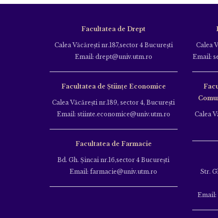
Facultatea de Drept
Calea Văcăreşti nr.187,sector 4 Bucureşti
Calea V
Email: drept@univ.utm.ro
Email: s
Facultatea de Științe Economice
Facu
Comuni
Calea Văcăreşti nr.189, sector 4, Bucureşti
Email: stiinte.economice@univ.utm.ro
Calea Vă
Facultatea de Farmacie
Bd. Gh. Şincai nr.16,sector 4 Bucureşti
Email: farmacie@univ.utm.ro
Str. G
Email: