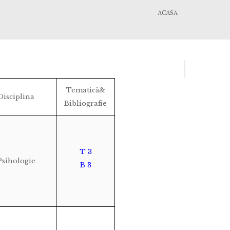
ACASĂ
Tematică&
Disciplina
Bibliografie
T 3
Psihologie
B 3