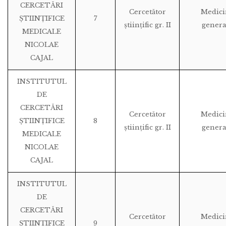
CERCETĂRI
Cercetător
Medici
ȘTIINȚIFICE
7
științific gr. II
genera
MEDICALE
NICOLAE
CAJAL
INSTITUTUL
DE
CERCETĂRI
Cercetător
Medici
ȘTIINȚIFICE
8
științific gr. II
genera
MEDICALE
NICOLAE
CAJAL
INSTITUTUL
DE
CERCETĂRI
Cercetător
Medici
ȘTIINȚIFICE
9