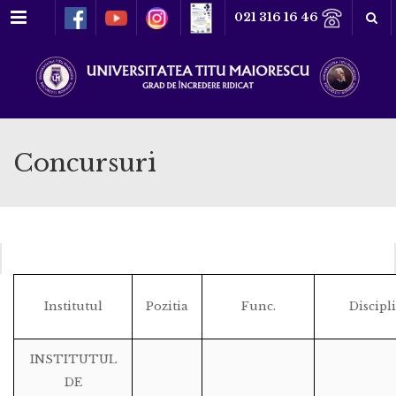
Meniu
021 316 16 46
Concursuri
Institutul
Pozitia
Func.
Discipl
INSTITUTUL
DE