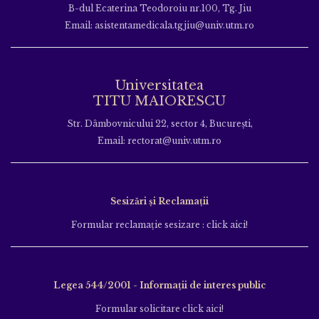
B-dul Ecaterina Teodoroiu nr.100, Tg. Jiu
Email: asistentamedicala.tgjiu@univ.utm.ro
Universitatea
TITU MAIORESCU
Str. Dâmbovnicului 22, sector 4, București,
Email: rectorat@univ.utm.ro
Sesizări și Reclamații
Formular reclamație sesizare : click aici!
Legea 544/2001 - Informații de interes public
Formular solicitare click aici!