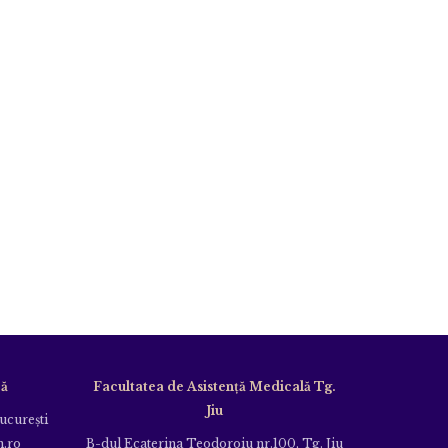
că
Facultatea de Asistență Medicală Tg.
Jiu
Bucureşti
m.ro
B-dul Ecaterina Teodoroiu nr.100, Tg. Jiu