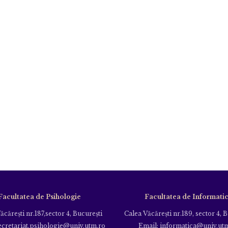
Facultatea de Psihologie
Facultatea de Informati
ăcăreşti nr.187,sector 4, Bucureşti
Calea Văcăreşti nr.189, sector 4, 
ecretariat.psihologie@univ.utm.ro
Email: informatica@univ.ut