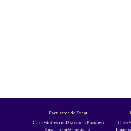
Facultatea de Drept
Calea Văcăreşti nr.187,sector 4 Bucureşti
Calea V
Email: drept@univ.utm.ro
Email: s