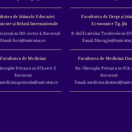
ltatea de Ştiinţele Educației
Facultatea de Drept și Știi
care și Relații Internaționale
Economice Tg. Jiu
căreşti nr.189, sector 4, Bucureşti
B-dul Ecaterina Teodoroiu nr.100
Email: fscri@univ.utm.ro
Email: fdse.tgjiu@univ.utm
Facultatea de Medicină
Facultatea de Medicină Den
heorghe Petraşcu nr.67A,sect. 3,
Str. Gheorghe Petraşcu nr.67A, s
Bucureşti
Bucureşti
 medicina.generala@univ.utm.ro
Email: medicina.dentara@univ.