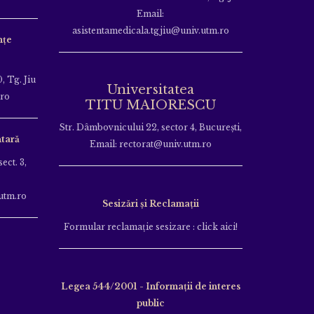
Email:
asistentamedicala.tgjiu@univ.utm.ro
nțe
, Tg. Jiu
Universitatea
.ro
TITU MAIORESCU
Str. Dâmbovnicului 22, sector 4, București,
tară
Email: rectorat@univ.utm.ro
ect. 3,
utm.ro
Sesizări și Reclamații
Formular reclamație sesizare : click aici!
Legea 544/2001 - Informații de interes
public