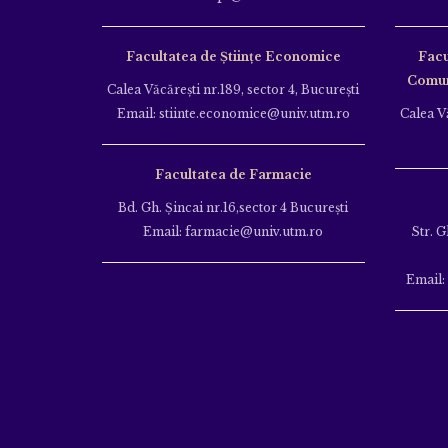
Facultatea de Științe Economice
Facu
Comuni
Calea Văcăreşti nr.189, sector 4, Bucureşti
Email: stiinte.economice@univ.utm.ro
Calea Vă
Facultatea de Farmacie
Bd. Gh. Şincai nr.16,sector 4 Bucureşti
Email: farmacie@univ.utm.ro
Str. G
Email: