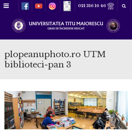
Meniu
021 316 16 46
plopeanuphoto.ro UTM
biblioteci-pan 3