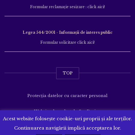
Formular reclamație sesizare : click aici!
Legea 544/2001 - Informații de interes public
Formular solicitare click aici!
TOP
Protecția datelor cu caracter personal
Website dezvoltat de
SenDesign
Acest website folosește cookie-uri proprii și ale terților.
Continuarea navigării implică acceptarea lor.