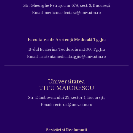
Str. Gheorghe Petraşcu nr.67A, sect. 3, Bucureşti
Email: medicina.dentara@univ.utm.ro
Facultatea de Asistență Medicală Tg. Jiu
B-dul Ecaterina Teodoroiu nr.100, Tg. Jiu
Email: asistentamedicala.tgjiu@univ.utm.ro
Universitatea
TITU MAIORESCU
Str. Dâmbovnicului 22, sector 4, București,
Email: rectorat@univ.utm.ro
Sesizări și Reclamații