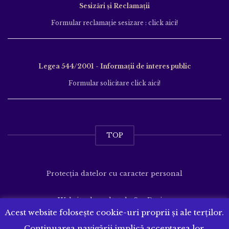
Sesizări și Reclamații
Formular reclamație sesizare : click aici!
Legea 544/2001 - Informații de interes public
Formular solicitare click aici!
TOP
Protecția datelor cu caracter personal
Website dezvoltat de
SenDesign
Acest website folosește cookie-uri proprii și ale terților.
Continuarea navigării implică acceptarea lor.