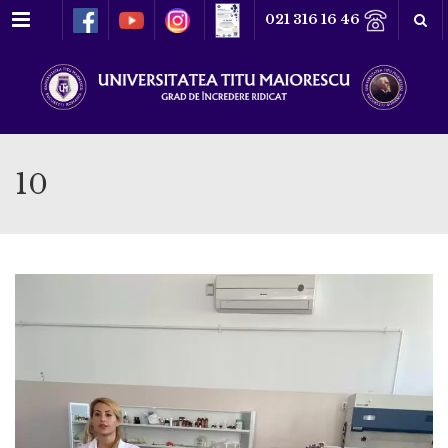
Meniu
021 316 16 46
10