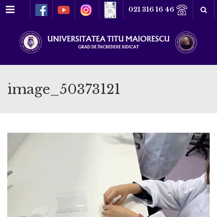
Meniu
021 316 16 46
image_50373121