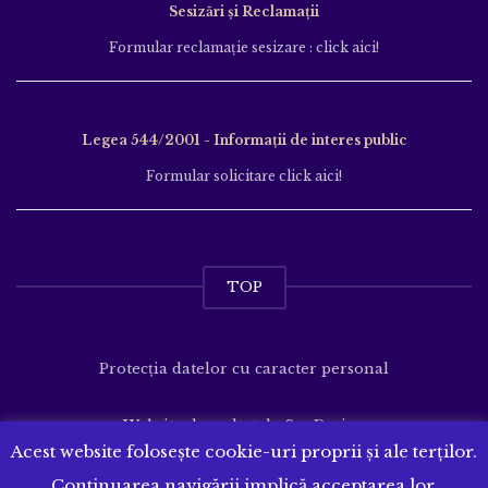
Sesizări și Reclamații
Formular reclamație sesizare : click aici!
Legea 544/2001 - Informații de interes public
Formular solicitare click aici!
TOP
Protecția datelor cu caracter personal
Website dezvoltat de
SenDesign
Acest website folosește cookie-uri proprii și ale terților.
Continuarea navigării implică acceptarea lor.