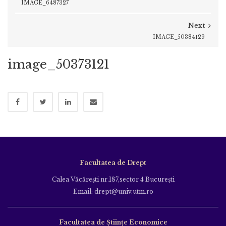
IMAGE_6487327
Next
IMAGE_50384129
image_50373121
Facultatea de Drept
Calea Văcăreşti nr.187,sector 4 Bucureşti
Email: drept@univ.utm.ro
Facultatea de Științe Economice