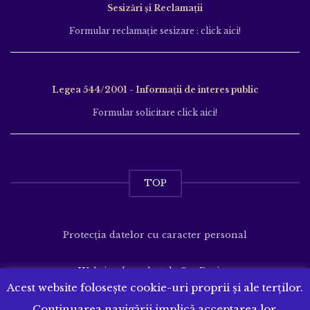
Sesizări și Reclamații
Formular reclamație sesizare : click aici!
Legea 544/2001 - Informații de interes public
Formular solicitare click aici!
TOP
Protecția datelor cu caracter personal
Website dezvoltat de
SenDesign
Acest website folosește cookie-uri proprii și ale terților.
Continuarea navigării implică acceptarea lor.