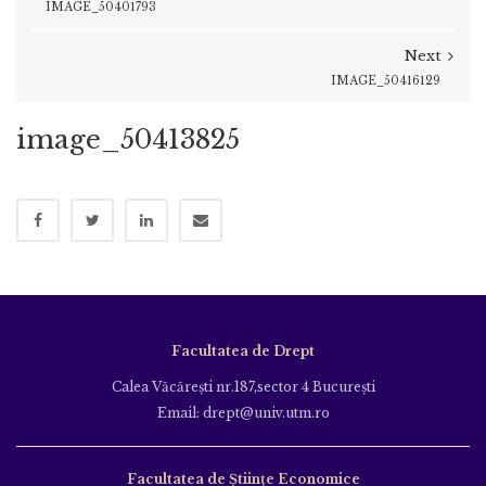
IMAGE_50401793
Next
IMAGE_50416129
image_50413825
Facultatea de Drept
Calea Văcăreşti nr.187,sector 4 Bucureşti
Email: drept@univ.utm.ro
Facultatea de Științe Economice