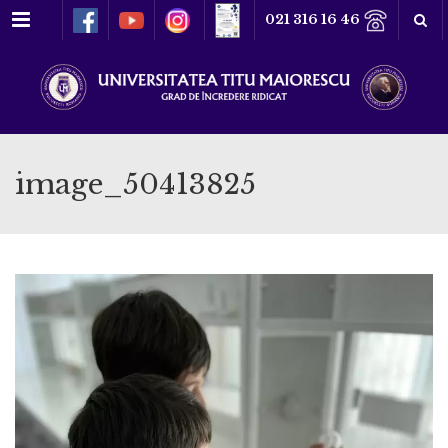
Meniu
021 316 16 46
image_50413825