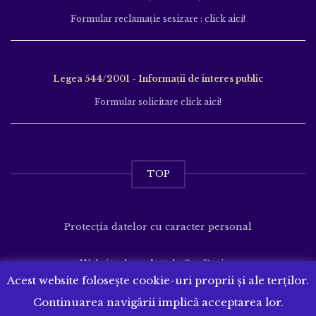
Formular reclamație sesizare : click aici!
Legea 544/2001 - Informații de interes public
Formular solicitare click aici!
TOP
Protecția datelor cu caracter personal
Website dezvoltat de
SenDesign
Acest website folosește cookie-uri proprii și ale terților.
Continuarea navigării implică acceptarea lor.