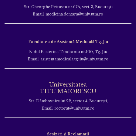
Str. Gheorghe Petraşcu nr.67A, sect. 3, Bucureşti
Email: medicina.dentara@univ.utm.ro
Facultatea de Asistență Medicală Tg. Jiu
B-dul Ecaterina Teodoroiu nr.100, Tg. Jiu
Email: asistentamedicala.tgjiu@univ.utm.ro
Universitatea
TITU MAIORESCU
Str. Dâmbovnicului 22, sector 4, București,
Email: rectorat@univ.utm.ro
Sesizări și Reclamații