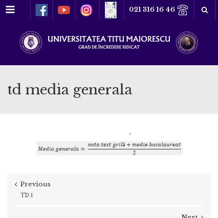
Meniu
021 316 16 46
td media generala
Previous
TD 1
Next