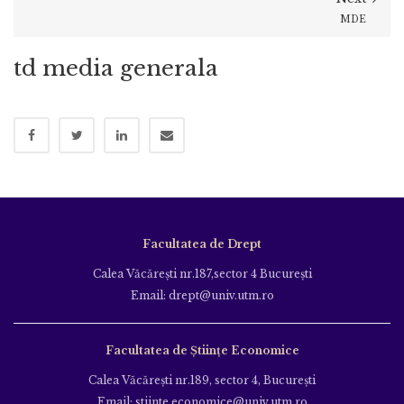
MDE
td media generala
Facultatea de Drept
Calea Văcăreşti nr.187,sector 4 Bucureşti
Email: drept@univ.utm.ro
Facultatea de Științe Economice
Calea Văcăreşti nr.189, sector 4, Bucureşti
Email: stiinte.economice@univ.utm.ro