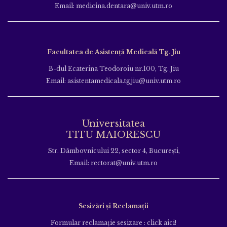
Email: medicina.dentara@univ.utm.ro
Facultatea de Asistență Medicală Tg. Jiu
B-dul Ecaterina Teodoroiu nr.100, Tg. Jiu
Email: asistentamedicala.tgjiu@univ.utm.ro
Universitatea
TITU MAIORESCU
Str. Dâmbovnicului 22, sector 4, București,
Email: rectorat@univ.utm.ro
Sesizări și Reclamații
Formular reclamație sesizare : click aici!