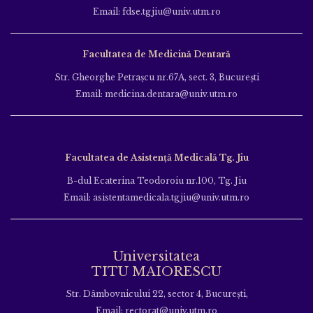
Email: fdse.tgjiu@univ.utm.ro
Facultatea de Medicină Dentară
Str. Gheorghe Petraşcu nr.67A, sect. 3, Bucureşti
Email: medicina.dentara@univ.utm.ro
Facultatea de Asistență Medicală Tg. Jiu
B-dul Ecaterina Teodoroiu nr.100, Tg. Jiu
Email: asistentamedicala.tgjiu@univ.utm.ro
Universitatea
TITU MAIORESCU
Str. Dâmbovnicului 22, sector 4, București,
Email: rectorat@univ.utm.ro