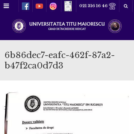
Meniu
021 316 16 46
6b86dec7-eafc-462f-87a2-
b47f2ca0d7d3