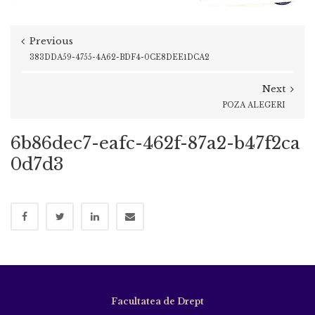
Previous
383DDA59-4755-4A62-BDF4-0CE8DEE1DCA2
Next
POZA ALEGERI
6b86dec7-eafc-462f-87a2-b47f2ca
0d7d3
Facultatea de Drept