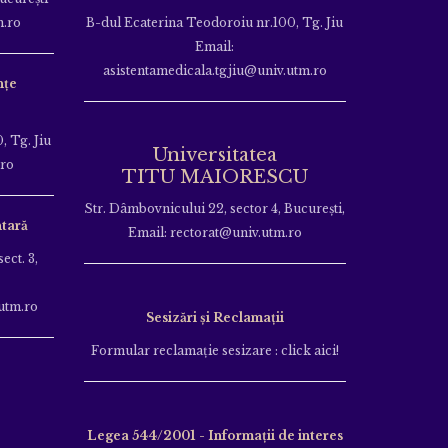
m.ro
B-dul Ecaterina Teodoroiu nr.100, Tg. Jiu
Email:
asistentamedicala.tgjiu@univ.utm.ro
nțe
, Tg. Jiu
Universitatea
.ro
TITU MAIORESCU
Str. Dâmbovnicului 22, sector 4, București,
tară
Email: rectorat@univ.utm.ro
ect. 3,
utm.ro
Sesizări și Reclamații
Formular reclamație sesizare : click aici!
Legea 544/2001 - Informații de interes