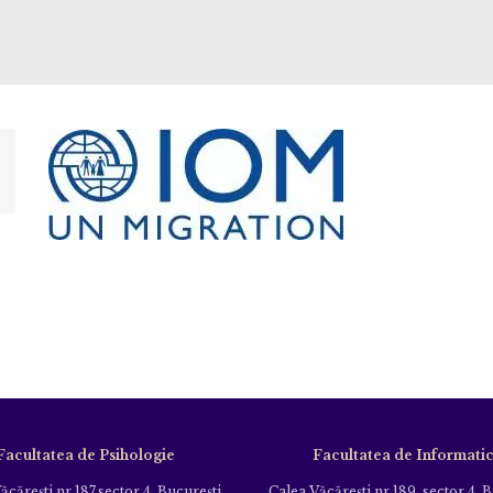
Facultatea de Psihologie
Facultatea de Informati
ăcăreşti nr.187,sector 4, Bucureşti
Calea Văcăreşti nr.189, sector 4, 