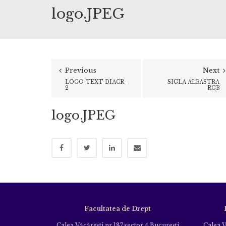
logo.JPEG
Previous
Next
LOGO-TEXT-DIACR-
SIGLA ALBASTRA
2
RGB
logo.JPEG
Facultatea de Drept
Calea Văcăreşti nr.187,sector 4 Bucureşti
Calea V