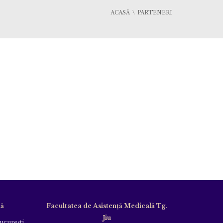
ACASĂ
PARTENERI
că
Facultatea de Asistență Medicală Tg.
Jiu
Bucureşti