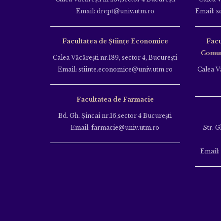
Email: drept@univ.utm.ro
Email: s
Facultatea de Științe Economice
Facu
Comuni
Calea Văcăreşti nr.189, sector 4, Bucureşti
Email: stiinte.economice@univ.utm.ro
Calea Vă
Facultatea de Farmacie
Bd. Gh. Şincai nr.16,sector 4 Bucureşti
Email: farmacie@univ.utm.ro
Str. G
Email: