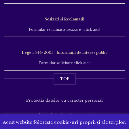
Sesizări și Reclamații
Formular reclamație sesizare : click aici!
Legea 544/2001 - Informații de interes public
Formular solicitare click aici!
TOP
Protecția datelor cu caracter personal
Website dezvoltat de
SenDesign
Acest website folosește cookie-uri proprii și ale terților.