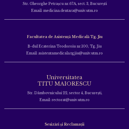
Str. Gheorghe Petraşcu nr.67A, sect. 3, Bucureşti
Email: medicina.dentara@univ.utm.ro
Facultatea de Asistență Medicală Tg. Jiu
B-dul Ecaterina Teodoroiu nr.100, Tg. Jiu
Email: asistentamedicala.tgjiu@univ.utm.ro
Universitatea
TITU MAIORESCU
Str. Dâmbovnicului 22, sector 4, București,
Email: rectorat@univ.utm.ro
Sesizări și Reclamații