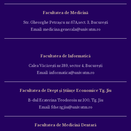
Facultatea de Medicină
Str. Gheorghe Petraşcu nr.67A,sect. 3, Bucureşti
Email: medicina.generala@univ.utm.ro
Facultatea de Informatică
Calea Văcăreşti nr.189, sector 4, Bucureşti
Email: informatica@univ.utm.ro
Facultatea de Drept și Științe Economice Tg. Jiu
B-dul Ecaterina Teodoroiu nr.100, Tg. Jiu
Email: fdse.tgjiu@univ.utm.ro
Facultatea de Medicină Dentară