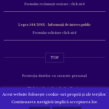
Formular reclamație sesizare : click aici!
Legea 544/2001 - Informații de interes public
Formular solicitare click aici!
TOP
Protecția datelor cu caracter personal
Website dezvoltat de
SenDesign
Acest website folosește cookie-uri proprii și ale terților.
Continuarea navigării implică acceptarea lor.