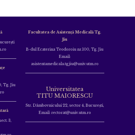
că
Facultatea de Asistență Medicală Tg.
Jiu
Bucureşti
m.ro
B-dul Ecaterina Teodoroiu nr.100, Tg. Jiu
Email:
asistentamedicala.tgjiu@univ.utm.ro
nțe
, Tg. Jiu
Universitatea
.ro
TITU MAIORESCU
Str. Dâmbovnicului 22, sector 4, București,
tară
Email: rectorat@univ.utm.ro
ect. 3,
utm.ro