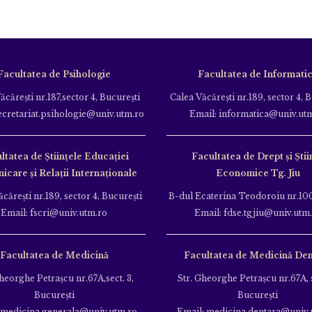
Facultatea de Psihologie
Facultatea de Informati
ăcăreşti nr.187,sector 4, Bucureşti
Calea Văcăreşti nr.189, sector 4, 
ecretariat.psihologie@univ.utm.ro
Email: informatica@univ.ut
ltatea de Ştiinţele Educației
Facultatea de Drept și Știi
care și Relații Internaționale
Economice Tg. Jiu
căreşti nr.189, sector 4, Bucureşti
B-dul Ecaterina Teodoroiu nr.100
Email: fscri@univ.utm.ro
Email: fdse.tgjiu@univ.utm
Facultatea de Medicină
Facultatea de Medicină Den
heorghe Petraşcu nr.67A,sect. 3,
Str. Gheorghe Petraşcu nr.67A, s
Bucureşti
Bucureşti
 medicina.generala@univ.utm.ro
Email: medicina.dentara@univ.