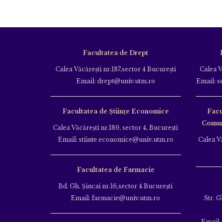
Facultatea de Drept
Calea Văcăreşti nr.187,sector 4 Bucureşti
Calea V
Email: drept@univ.utm.ro
Email: s
Facultatea de Științe Economice
Facu
Comuni
Calea Văcăreşti nr.189, sector 4, Bucureşti
Email: stiinte.economice@univ.utm.ro
Calea Vă
Facultatea de Farmacie
Bd. Gh. Şincai nr.16,sector 4 Bucureşti
Email: farmacie@univ.utm.ro
Str. G
Email: