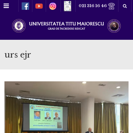
Meniu
021 316 16 46
urs ejr