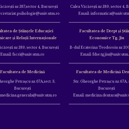
ăcăreşti nr.187,sector 4, Bucureşti
Calea Văcăreşti nr.189, sector 4, 
ecretariat.psihologie@univ.utm.ro
Email: informatica@univ.ut
ltatea de Ştiinţele Educației
Facultatea de Drept și Știi
care și Relații Internaționale
Economice Tg. Jiu
căreşti nr.189, sector 4, Bucureşti
B-dul Ecaterina Teodoroiu nr.100
Email: fscri@univ.utm.ro
Email: fdse.tgjiu@univ.utm
Facultatea de Medicină
Facultatea de Medicină Den
heorghe Petraşcu nr.67A,sect. 3,
Str. Gheorghe Petraşcu nr.67A, s
Bucureşti
Bucureşti
 medicina.generala@univ.utm.ro
Email: medicina.dentara@univ.