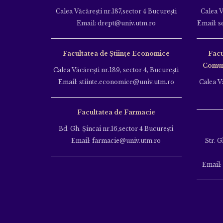
Calea Văcăreşti nr.187,sector 4 Bucureşti
Calea V
Email: drept@univ.utm.ro
Email: s
Facultatea de Științe Economice
Facu
Comuni
Calea Văcăreşti nr.189, sector 4, Bucureşti
Email: stiinte.economice@univ.utm.ro
Calea Vă
Facultatea de Farmacie
Bd. Gh. Şincai nr.16,sector 4 Bucureşti
Email: farmacie@univ.utm.ro
Str. G
Email: