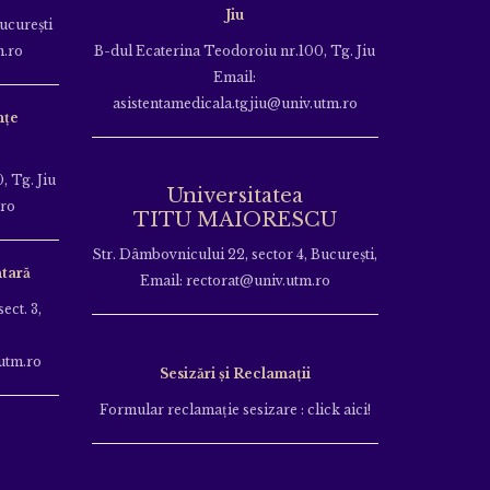
Jiu
Bucureşti
m.ro
B-dul Ecaterina Teodoroiu nr.100, Tg. Jiu
Email:
asistentamedicala.tgjiu@univ.utm.ro
nțe
, Tg. Jiu
Universitatea
.ro
TITU MAIORESCU
Str. Dâmbovnicului 22, sector 4, București,
tară
Email: rectorat@univ.utm.ro
ect. 3,
utm.ro
Sesizări și Reclamații
Formular reclamație sesizare : click aici!