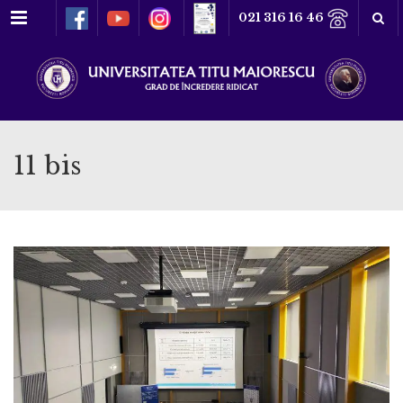
Meniu
021 316 16 46
11 bis