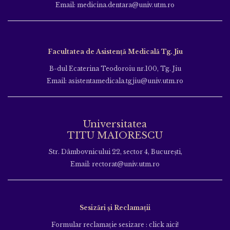
Email: medicina.dentara@univ.utm.ro
Facultatea de Asistență Medicală Tg. Jiu
B-dul Ecaterina Teodoroiu nr.100, Tg. Jiu
Email: asistentamedicala.tgjiu@univ.utm.ro
Universitatea
TITU MAIORESCU
Str. Dâmbovnicului 22, sector 4, București,
Email: rectorat@univ.utm.ro
Sesizări și Reclamații
Formular reclamație sesizare : click aici!