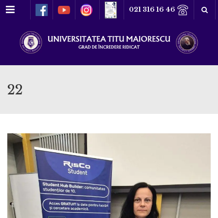
Meniu
021 316 16 46
22