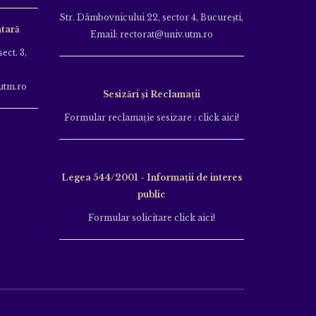
Str. Dâmbovnicului 22, sector 4, București,
tară
Email: rectorat@univ.utm.ro
ect. 3,
utm.ro
Sesizări și Reclamații
Formular reclamație sesizare : click aici!
Legea 544/2001 - Informații de interes
public
Formular solicitare click aici!