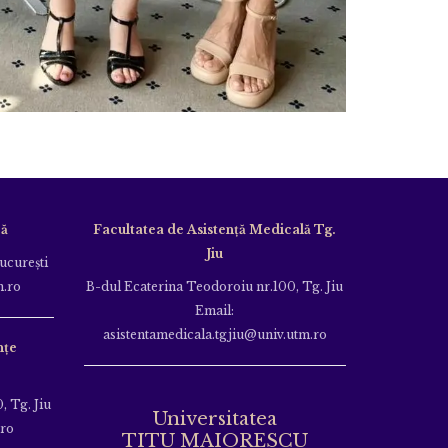
că
Facultatea de Asistență Medicală Tg.
Jiu
Bucureşti
m.ro
B-dul Ecaterina Teodoroiu nr.100, Tg. Jiu
Email:
asistentamedicala.tgjiu@univ.utm.ro
nțe
, Tg. Jiu
Universitatea
.ro
TITU MAIORESCU