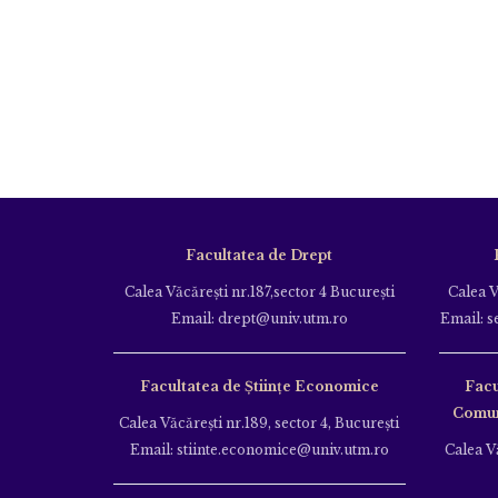
Facultatea de Drept
Calea Văcăreşti nr.187,sector 4 Bucureşti
Calea V
Email: drept@univ.utm.ro
Email: s
Facultatea de Științe Economice
Facu
Comuni
Calea Văcăreşti nr.189, sector 4, Bucureşti
Email: stiinte.economice@univ.utm.ro
Calea Vă