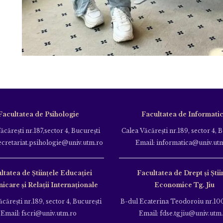
Facultatea de Psihologie
Facultatea de Informati
ăcăreşti nr.187,sector 4, Bucureşti
Calea Văcăreşti nr.189, sector 4, 
ecretariat.psihologie@univ.utm.ro
Email: informatica@univ.ut
ltatea de Ştiinţele Educației
Facultatea de Drept și Știi
care și Relații Internaționale
Economice Tg. Jiu
căreşti nr.189, sector 4, Bucureşti
B-dul Ecaterina Teodoroiu nr.100
Email: fscri@univ.utm.ro
Email: fdse.tgjiu@univ.utm