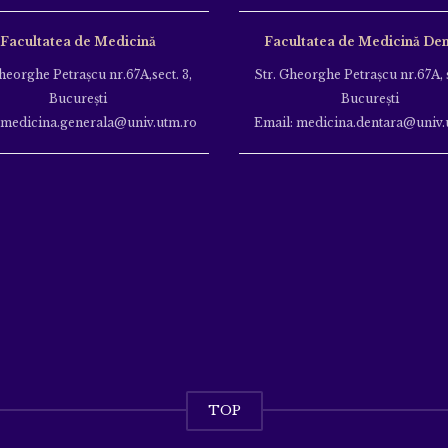
Facultatea de Medicină
Facultatea de Medicină Den
heorghe Petraşcu nr.67A,sect. 3,
Str. Gheorghe Petraşcu nr.67A, s
Bucureşti
Bucureşti
 medicina.generala@univ.utm.ro
Email: medicina.dentara@univ.
TOP