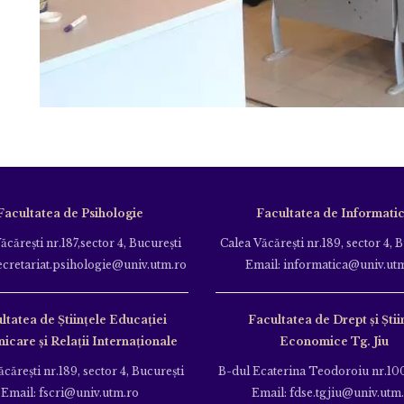
Facultatea de Psihologie
Facultatea de Informati
ăcăreşti nr.187,sector 4, Bucureşti
Calea Văcăreşti nr.189, sector 4, 
ecretariat.psihologie@univ.utm.ro
Email: informatica@univ.ut
ltatea de Ştiinţele Educației
Facultatea de Drept și Știi
care și Relații Internaționale
Economice Tg. Jiu
căreşti nr.189, sector 4, Bucureşti
B-dul Ecaterina Teodoroiu nr.100
Email: fscri@univ.utm.ro
Email: fdse.tgjiu@univ.utm