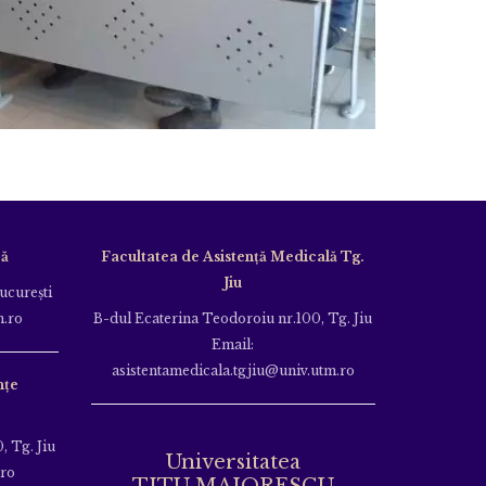
că
Facultatea de Asistență Medicală Tg.
Jiu
Bucureşti
m.ro
B-dul Ecaterina Teodoroiu nr.100, Tg. Jiu
Email:
asistentamedicala.tgjiu@univ.utm.ro
nțe
, Tg. Jiu
Universitatea
.ro
TITU MAIORESCU