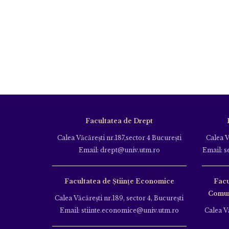
Facultatea de Drept
Calea Văcăreşti nr.187,sector 4 Bucureşti
Calea V
Email: drept@univ.utm.ro
Email: s
Facultatea de Științe Economice
Facu
Comuni
Calea Văcăreşti nr.189, sector 4, Bucureşti
Email: stiinte.economice@univ.utm.ro
Calea Vă