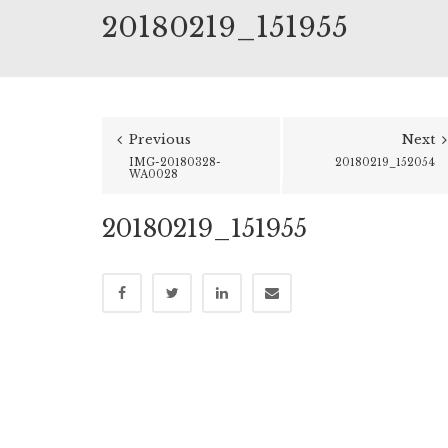
20180219_151955
Previous
Next
IMG-20180328-
20180219_152054
WA0028
20180219_151955