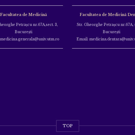
Facultatea de Medicină
Facultatea de Medicină Den
heorghe Petraşcu nr.67A,sect. 3,
Str. Gheorghe Petraşcu nr.67A, s
Bucureşti
Bucureşti
 medicina.generala@univ.utm.ro
Email: medicina.dentara@univ.
TOP