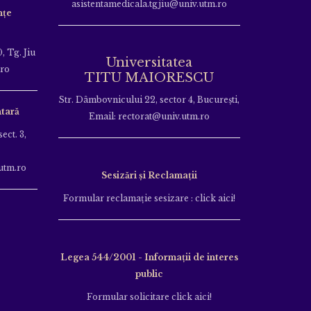
asistentamedicala.tgjiu@univ.utm.ro
nțe
, Tg. Jiu
Universitatea
.ro
TITU MAIORESCU
Str. Dâmbovnicului 22, sector 4, București,
tară
Email: rectorat@univ.utm.ro
ect. 3,
utm.ro
Sesizări și Reclamații
Formular reclamație sesizare : click aici!
Legea 544/2001 - Informații de interes
public
Formular solicitare click aici!