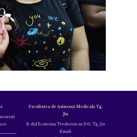
că
Facultatea de Asistență Medicală Tg.
Jiu
Bucureşti
m.ro
B-dul Ecaterina Teodoroiu nr.100, Tg. Jiu
Email: