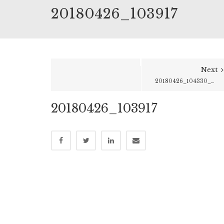
20180426_103917
Next
20180426_104330_HDR
20180426_103917