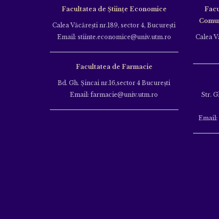
Facultatea de Științe Economice
Facu
Comuni
Calea Văcăreşti nr.189, sector 4, Bucureşti
Email: stiinte.economice@univ.utm.ro
Calea Vă
Facultatea de Farmacie
Bd. Gh. Şincai nr.16,sector 4 Bucureşti
Email: farmacie@univ.utm.ro
Str. G
Email: