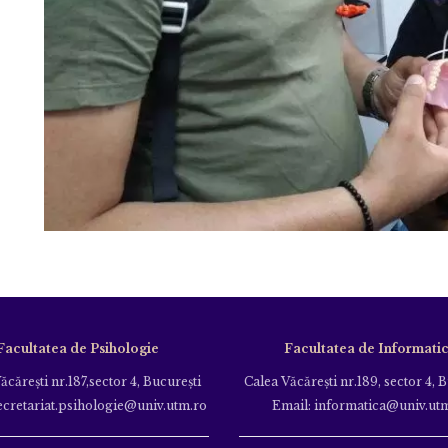
Facultatea de Psihologie
Facultatea de Informati
ăcăreşti nr.187,sector 4, Bucureşti
Calea Văcăreşti nr.189, sector 4, 
ecretariat.psihologie@univ.utm.ro
Email: informatica@univ.ut