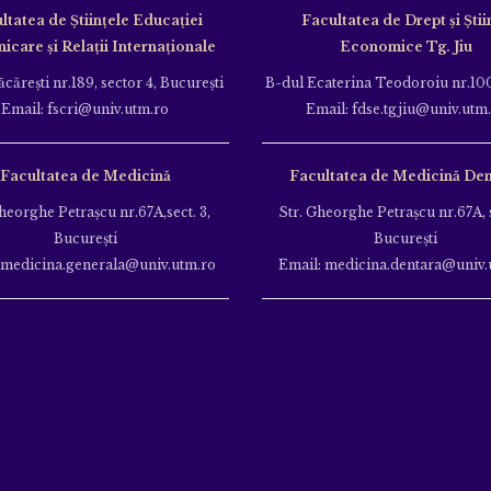
ltatea de Ştiinţele Educației
Facultatea de Drept și Știi
care și Relații Internaționale
Economice Tg. Jiu
căreşti nr.189, sector 4, Bucureşti
B-dul Ecaterina Teodoroiu nr.100
Email: fscri@univ.utm.ro
Email: fdse.tgjiu@univ.utm
Facultatea de Medicină
Facultatea de Medicină Den
heorghe Petraşcu nr.67A,sect. 3,
Str. Gheorghe Petraşcu nr.67A, s
Bucureşti
Bucureşti
 medicina.generala@univ.utm.ro
Email: medicina.dentara@univ.