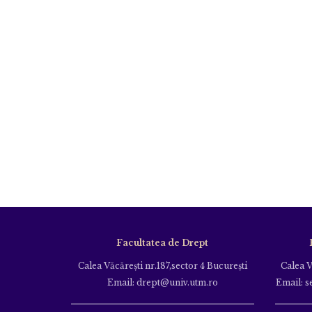
Facultatea de Drept
Calea Văcăreşti nr.187,sector 4 Bucureşti
Calea V
Email: drept@univ.utm.ro
Email: s