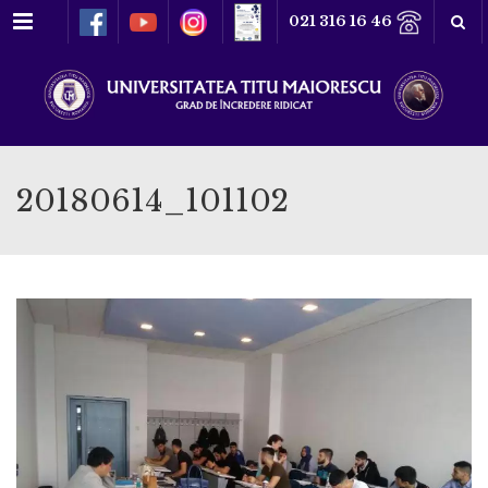
Meniu
021 316 16 46
20180614_101102