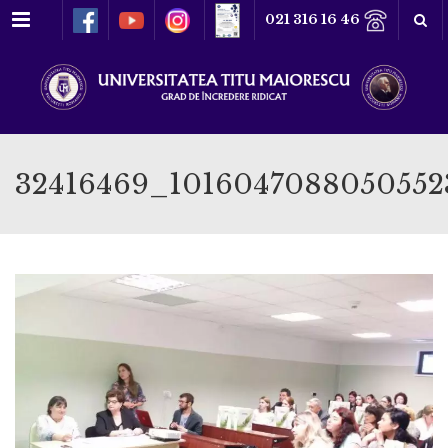
Meniu
021 316 16 46
32416469_1016047088050552