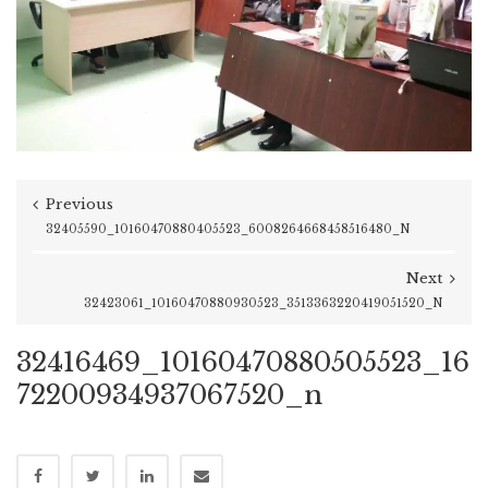
Previous
32405590_10160470880405523_6008264668458516480_N
Next
32423061_10160470880930523_3513363220419051520_N
32416469_10160470880505523_16
72200934937067520_n