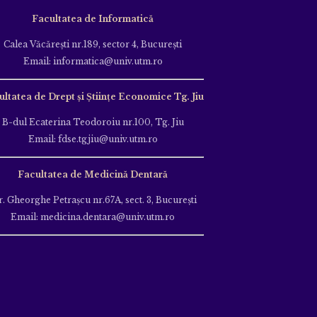
Facultatea de Informatică
Calea Văcăreşti nr.189, sector 4, Bucureşti
Email: informatica@univ.utm.ro
ultatea de Drept și Științe Economice Tg. Jiu
B-dul Ecaterina Teodoroiu nr.100, Tg. Jiu
Email: fdse.tgjiu@univ.utm.ro
Facultatea de Medicină Dentară
r. Gheorghe Petraşcu nr.67A, sect. 3, Bucureşti
Email: medicina.dentara@univ.utm.ro