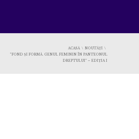
ACASĂ
NOUTĂȚI
”FOND ȘI FORMĂ. GENUL FEMININ ÎN PANTEONUL
DREPTULUI” – EDIȚIA I