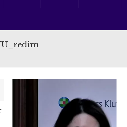
NU_redim
r