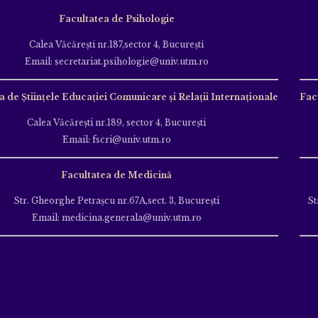
Facultatea de Psihologie
Calea Văcăreşti nr.187,sector 4, Bucureşti
Email: secretariat.psihologie@univ.utm.ro
a de Ştiinţele Educației Comunicare și Relații Internaționale
Fac
Calea Văcăreşti nr.189, sector 4, Bucureşti
Email: fscri@univ.utm.ro
Facultatea de Medicină
Str. Gheorghe Petraşcu nr.67A,sect. 3, Bucureşti
St
Email: medicina.generala@univ.utm.ro