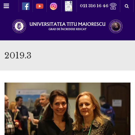
Meniu
021 316 16 46
2019.3