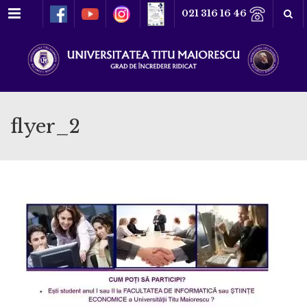
Meniu
021 316 16 46
flyer_2