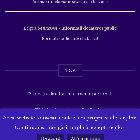
Formular reclamație sesizare : click aici!
Legea 544/2001 - Informații de interes public
Formular solicitare click aici!
TOP
Protecția datelor cu caracter personal
Website dezvoltat de
SenDesign
Acest website folosește cookie-uri proprii și ale terților.
Continuarea navigării implică acceptarea lor.
De acord
Află mai mult