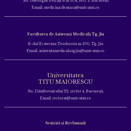
Str. Gheorghe Petraşcu nr.67A, sect. 3, Bucureşti
Email: medicina.dentara@univ.utm.ro
Facultatea de Asistență Medicală Tg. Jiu
B-dul Ecaterina Teodoroiu nr.100, Tg. Jiu
Email: asistentamedicala.tgjiu@univ.utm.ro
Universitatea
TITU MAIORESCU
Str. Dâmbovnicului 22, sector 4, București,
Email: rectorat@univ.utm.ro
Sesizări și Reclamații