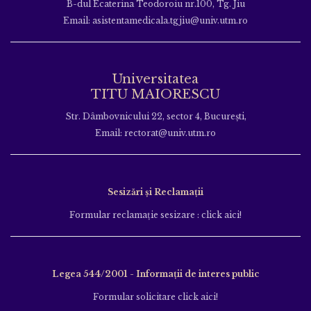
B-dul Ecaterina Teodoroiu nr.100, Tg. Jiu
Email: asistentamedicala.tgjiu@univ.utm.ro
Universitatea
TITU MAIORESCU
Str. Dâmbovnicului 22, sector 4, București,
Email: rectorat@univ.utm.ro
Sesizări și Reclamații
Formular reclamație sesizare : click aici!
Legea 544/2001 - Informații de interes public
Formular solicitare click aici!