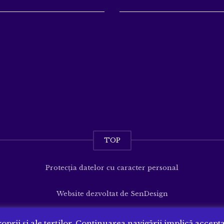
TOP
Protecția datelor cu caracter personal
Website dezvoltat de
SenDesign
oprii și ale terților. Continuarea navigării implică accept