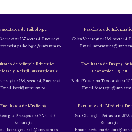
Facultatea de Psihologie
Facultatea de Informati
ăcăreşti nr.187,sector 4, Bucureşti
Calea Văcăreşti nr.189, sector 4, 
ecretariat.psihologie@univ.utm.ro
Email: informatica@univ.ut
ltatea de Ştiinţele Educației
Facultatea de Drept și Știi
care și Relații Internaționale
Economice Tg. Jiu
căreşti nr.189, sector 4, Bucureşti
B-dul Ecaterina Teodoroiu nr.100
Email: fscri@univ.utm.ro
Email: fdse.tgjiu@univ.utm
Facultatea de Medicină
Facultatea de Medicină Den
heorghe Petraşcu nr.67A,sect. 3,
Str. Gheorghe Petraşcu nr.67A, s
Bucureşti
Bucureşti
 medicina.generala@univ.utm.ro
Email: medicina.dentara@univ.