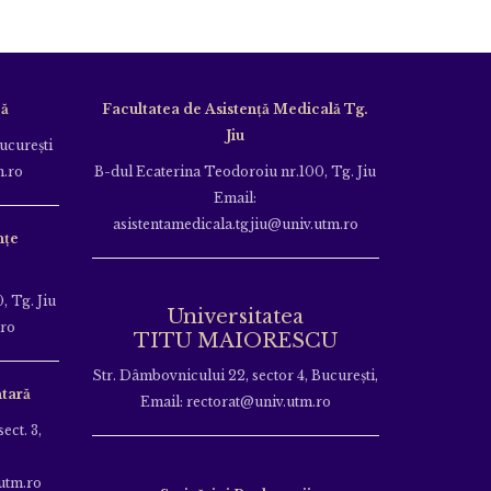
că
Facultatea de Asistență Medicală Tg.
Jiu
Bucureşti
m.ro
B-dul Ecaterina Teodoroiu nr.100, Tg. Jiu
Email:
asistentamedicala.tgjiu@univ.utm.ro
nțe
, Tg. Jiu
Universitatea
.ro
TITU MAIORESCU
Str. Dâmbovnicului 22, sector 4, București,
tară
Email: rectorat@univ.utm.ro
ect. 3,
utm.ro