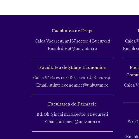
Facultatea de Drept
Calea Văcăreşti nr.187,sector 4 Bucureşti
Calea V
Email: drept@univ.utm.ro
Email: s
Facultatea de Științe Economice
Facu
Comuni
Calea Văcăreşti nr.189, sector 4, Bucureşti
Email: stiinte.economice@univ.utm.ro
Calea Vă
Facultatea de Farmacie
Bd. Gh. Şincai nr.16,sector 4 Bucureşti
Email: farmacie@univ.utm.ro
Str. G
Email: