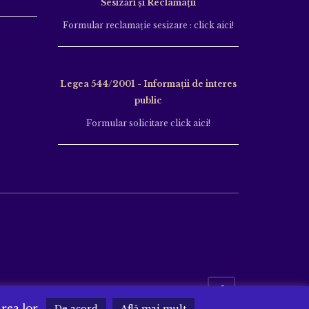
Sesizări și Reclamații
Formular reclamație sesizare : click aici!
Legea 544/2001 - Informații de interes
public
Formular solicitare click aici!
area lor.
De acord
Află mai mult