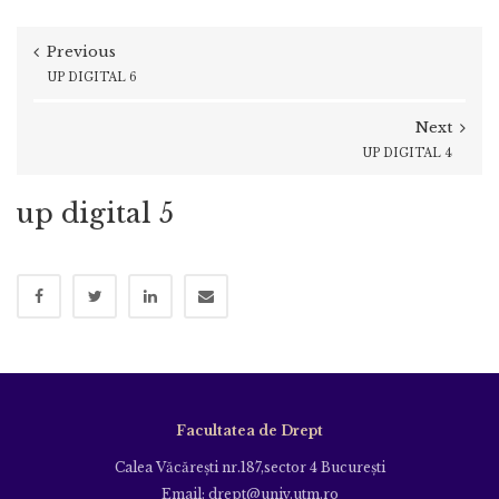
Previous
UP DIGITAL 6
Next
UP DIGITAL 4
up digital 5
Facultatea de Drept
Calea Văcăreşti nr.187,sector 4 Bucureşti
Email: drept@univ.utm.ro