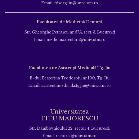
Email: fdse.tgjiu@univ.utm.ro
Facultatea de Medicină Dentară
Str. Gheorghe Petraşcu nr.67A, sect. 3, Bucureşti
Email: medicina.dentara@univ.utm.ro
Facultatea de Asistență Medicală Tg. Jiu
B-dul Ecaterina Teodoroiu nr.100, Tg. Jiu
Email: asistentamedicala.tgjiu@univ.utm.ro
Universitatea
TITU MAIORESCU
Str. Dâmbovnicului 22, sector 4, București,
Email: rectorat@univ.utm.ro