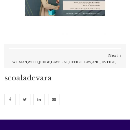
Next
WOMAN,WITH,JUDGE,GAVEL,AT,OFFICE.,LAW,AND,JUSTICE,CONCEPT.
scoaladevara