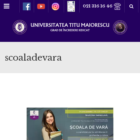
Meniu
021 316 16 46
scoaladevara