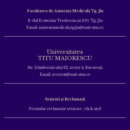
Facultatea de Asistență Medicală Tg. Jiu
B-dul Ecaterina Teodoroiu nr.100, Tg. Jiu
Email: asistentamedicala.tgjiu@univ.utm.ro
Universitatea
TITU MAIORESCU
Str. Dâmbovnicului 22, sector 4, București,
Email: rectorat@univ.utm.ro
Sesizări și Reclamații
Formular reclamație sesizare : click aici!