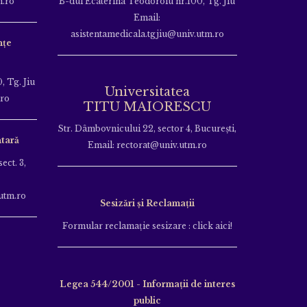
m.ro
B-dul Ecaterina Teodoroiu nr.100, Tg. Jiu
Email:
asistentamedicala.tgjiu@univ.utm.ro
nțe
, Tg. Jiu
Universitatea
.ro
TITU MAIORESCU
Str. Dâmbovnicului 22, sector 4, București,
tară
Email: rectorat@univ.utm.ro
ect. 3,
utm.ro
Sesizări și Reclamații
Formular reclamație sesizare : click aici!
Legea 544/2001 - Informații de interes
public