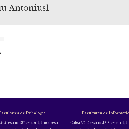
iu Antonius1
A
Facultatea de Psihologie
Facultatea de Informati
ăcăreşti nr.187,sector 4, Bucureşti
Calea Văcăreşti nr.189, sector 4, 