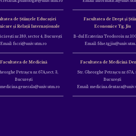
ecretariat.psihologie@univ.utm.ro
Email: informatica@univ.ut
ltatea de Ştiinţele Educației
Facultatea de Drept și Știi
care și Relații Internaționale
Economice Tg. Jiu
căreşti nr.189, sector 4, Bucureşti
B-dul Ecaterina Teodoroiu nr.100
Email: fscri@univ.utm.ro
Email: fdse.tgjiu@univ.utm
Facultatea de Medicină
Facultatea de Medicină Den
heorghe Petraşcu nr.67A,sect. 3,
Str. Gheorghe Petraşcu nr.67A, s
Bucureşti
Bucureşti
 medicina.generala@univ.utm.ro
Email: medicina.dentara@univ.