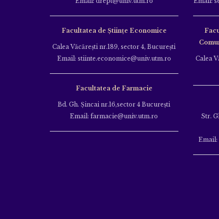
Email: drept@univ.utm.ro
Email: s
Facultatea de Științe Economice
Facu
Comuni
Calea Văcăreşti nr.189, sector 4, Bucureşti
Email: stiinte.economice@univ.utm.ro
Calea Vă
Facultatea de Farmacie
Bd. Gh. Şincai nr.16,sector 4 Bucureşti
Email: farmacie@univ.utm.ro
Str. G
Email: