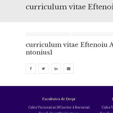
curriculum vitae Efteno
curriculum vitae Eftenoiu 
ntonius1
Facultatea de Drept
Calea Văcăreşti nr.187,sector 4 Bucureşti
Calea V