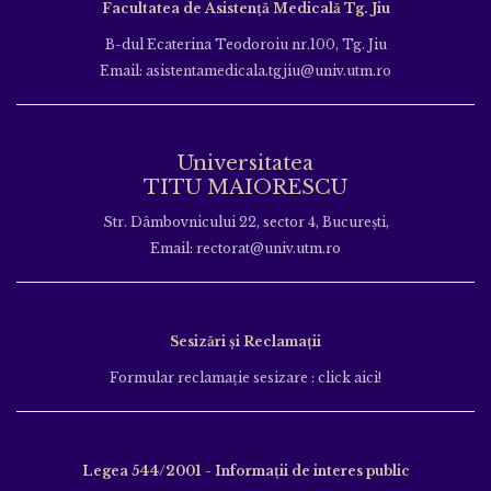
Facultatea de Asistență Medicală Tg. Jiu
B-dul Ecaterina Teodoroiu nr.100, Tg. Jiu
Email: asistentamedicala.tgjiu@univ.utm.ro
Universitatea
TITU MAIORESCU
Str. Dâmbovnicului 22, sector 4, București,
Email: rectorat@univ.utm.ro
Sesizări și Reclamații
Formular reclamație sesizare : click aici!
Legea 544/2001 - Informații de interes public