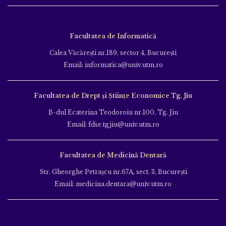
Facultatea de Informatică
Calea Văcăreşti nr.189, sector 4, Bucureşti
Email: informatica@univ.utm.ro
Facultatea de Drept și Științe Economice Tg. Jiu
B-dul Ecaterina Teodoroiu nr.100, Tg. Jiu
Email: fdse.tgjiu@univ.utm.ro
Facultatea de Medicină Dentară
Str. Gheorghe Petraşcu nr.67A, sect. 3, Bucureşti
Email: medicina.dentara@univ.utm.ro