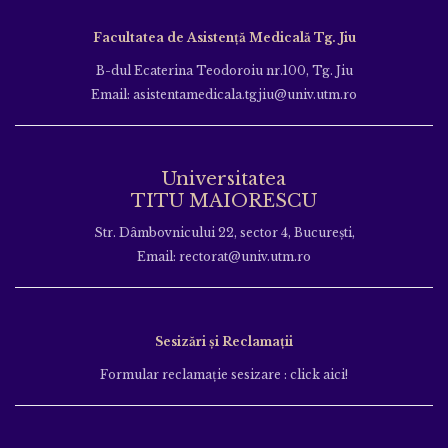
Facultatea de Asistență Medicală Tg. Jiu
B-dul Ecaterina Teodoroiu nr.100, Tg. Jiu
Email: asistentamedicala.tgjiu@univ.utm.ro
Universitatea
TITU MAIORESCU
Str. Dâmbovnicului 22, sector 4, București,
Email: rectorat@univ.utm.ro
Sesizări și Reclamații
Formular reclamație sesizare : click aici!