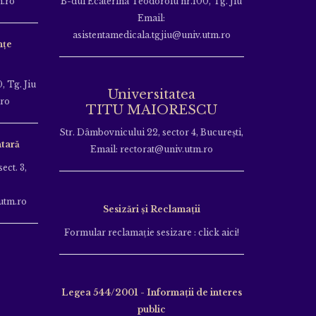
m.ro
B-dul Ecaterina Teodoroiu nr.100, Tg. Jiu
Email:
asistentamedicala.tgjiu@univ.utm.ro
nțe
, Tg. Jiu
Universitatea
.ro
TITU MAIORESCU
Str. Dâmbovnicului 22, sector 4, București,
tară
Email: rectorat@univ.utm.ro
ect. 3,
utm.ro
Sesizări și Reclamații
Formular reclamație sesizare : click aici!
Legea 544/2001 - Informații de interes
public