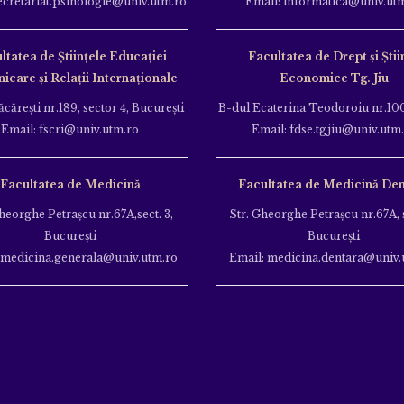
ecretariat.psihologie@univ.utm.ro
Email: informatica@univ.ut
ltatea de Ştiinţele Educației
Facultatea de Drept și Știi
care și Relații Internaționale
Economice Tg. Jiu
căreşti nr.189, sector 4, Bucureşti
B-dul Ecaterina Teodoroiu nr.100
Email: fscri@univ.utm.ro
Email: fdse.tgjiu@univ.utm
Facultatea de Medicină
Facultatea de Medicină Den
heorghe Petraşcu nr.67A,sect. 3,
Str. Gheorghe Petraşcu nr.67A, s
Bucureşti
Bucureşti
 medicina.generala@univ.utm.ro
Email: medicina.dentara@univ.