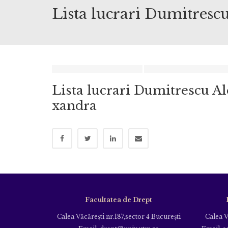
Lista lucrari Dumitresc
Lista lucrari Dumitrescu Al
xandra
Facultatea de Drept
Calea Văcăreşti nr.187,sector 4 Bucureşti
Calea V