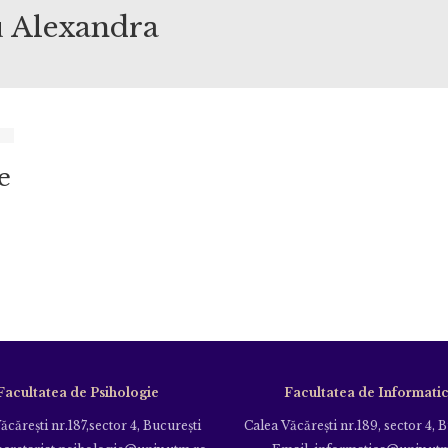
u Alexandra
e
Facultatea de Psihologie
Facultatea de Informati
ăcăreşti nr.187,sector 4, Bucureşti
Calea Văcăreşti nr.189, sector 4, 