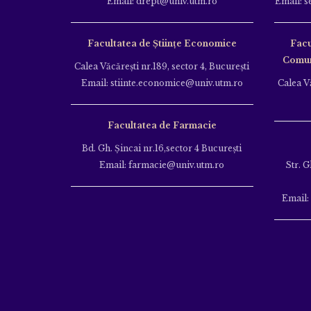
Email: drept@univ.utm.ro
Email: s
Facultatea de Științe Economice
Facu
Comuni
Calea Văcăreşti nr.189, sector 4, Bucureşti
Email: stiinte.economice@univ.utm.ro
Calea Vă
Facultatea de Farmacie
Bd. Gh. Şincai nr.16,sector 4 Bucureşti
Email: farmacie@univ.utm.ro
Str. G
Email: