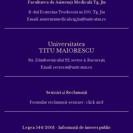
Facultatea de Asistență Medicală Tg. Jiu
B-dul Ecaterina Teodoroiu nr.100, Tg. Jiu
Email: asistentamedicala.tgjiu@univ.utm.ro
Universitatea
TITU MAIORESCU
Str. Dâmbovnicului 22, sector 4, București,
Email: rectorat@univ.utm.ro
Sesizări și Reclamații
Formular reclamație sesizare : click aici!
Legea 544/2001 - Informații de interes public