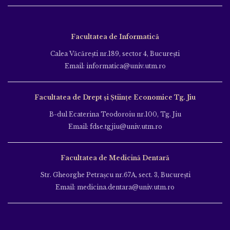
Facultatea de Informatică
Calea Văcăreşti nr.189, sector 4, Bucureşti
Email: informatica@univ.utm.ro
Facultatea de Drept și Științe Economice Tg. Jiu
B-dul Ecaterina Teodoroiu nr.100, Tg. Jiu
Email: fdse.tgjiu@univ.utm.ro
Facultatea de Medicină Dentară
Str. Gheorghe Petraşcu nr.67A, sect. 3, Bucureşti
Email: medicina.dentara@univ.utm.ro