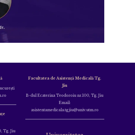
că
Facultatea de Asistență Medicală Tg.
Jiu
Bucureşti
m.ro
B-dul Ecaterina Teodoroiu nr.100, Tg. Jiu
Email:
asistentamedicala.tgjiu@univ.utm.ro
nțe
, Tg. Jiu