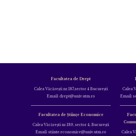
Facultatea de Drept
Calea Văcăreşti nr.187,sector 4 Bucureşti
Calea V
Email: drept@univ.utm.ro
Email: s
Facultatea de Științe Economice
Facu
Comuni
Calea Văcăreşti nr.189, sector 4, Bucureşti
Email: stiinte.economice@univ.utm.ro
Calea Vă