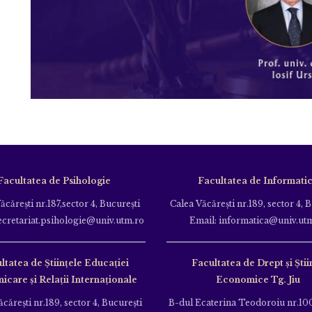
Facultatea de Psihologie
Facultatea de Informati
ăcăreşti nr.187,sector 4, Bucureşti
Calea Văcăreşti nr.189, sector 4, 
ecretariat.psihologie@univ.utm.ro
Email: informatica@univ.ut
ltatea de Ştiinţele Educației
Facultatea de Drept și Știi
care și Relații Internaționale
Economice Tg. Jiu
căreşti nr.189, sector 4, Bucureşti
B-dul Ecaterina Teodoroiu nr.100