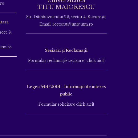
Universitatea
.ro
TITU MAIORESCU
Str. Dâmbovnicului 22, sector 4, București,
tară
Email: rectorat@univ.utm.ro
ect. 3,
utm.ro
Sesizări și Reclamații
Formular reclamație sesizare : click aici!
Legea 544/2001 - Informații de interes
public
Formular solicitare click aici!