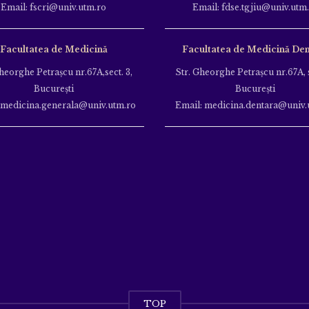
Email: fscri@univ.utm.ro
Email: fdse.tgjiu@univ.utm
Facultatea de Medicină
Facultatea de Medicină Den
heorghe Petraşcu nr.67A,sect. 3,
Str. Gheorghe Petraşcu nr.67A, s
Bucureşti
Bucureşti
 medicina.generala@univ.utm.ro
Email: medicina.dentara@univ.
TOP