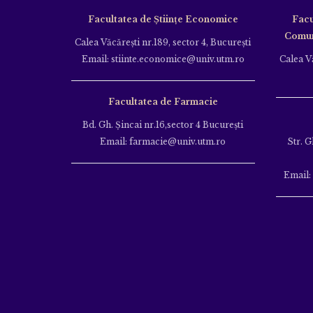
Facultatea de Științe Economice
Facu
Comuni
Calea Văcăreşti nr.189, sector 4, Bucureşti
Email: stiinte.economice@univ.utm.ro
Calea Vă
Facultatea de Farmacie
Bd. Gh. Şincai nr.16,sector 4 Bucureşti
Email: farmacie@univ.utm.ro
Str. G
Email: