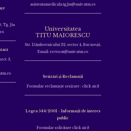
asistentamedicala.tgjiu@univ.utm.ro
nțe
, Tg. Jiu
Universitatea
.ro
TITU MAIORESCU
Str. Dâmbovnicului 22, sector 4, București,
tară
Email: rectorat@univ.utm.ro
ect. 3,
utm.ro
Sesizări și Reclamații
Formular reclamație sesizare : click aici!
Legea 544/2001 - Informații de interes
public
Formular solicitare click aici!