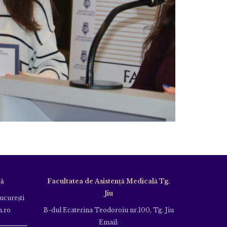
că
Facultatea de Asistență Medicală Tg.
Jiu
Bucureşti
m.ro
B-dul Ecaterina Teodoroiu nr.100, Tg. Jiu
Email: