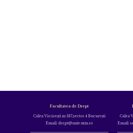
Facultatea de Drept
Calea Văcăreşti nr.187,sector 4 Bucureşti
Calea V
Email: drept@univ.utm.ro
Email: s