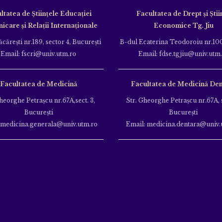
ltatea de Ştiinţele Educației
Facultatea de Drept și Știi
care și Relații Internaționale
Economice Tg. Jiu
căreşti nr.189, sector 4, Bucureşti
B-dul Ecaterina Teodoroiu nr.100
Email: fscri@univ.utm.ro
Email: fdse.tgjiu@univ.utm
Facultatea de Medicină
Facultatea de Medicină Den
heorghe Petraşcu nr.67A,sect. 3,
Str. Gheorghe Petraşcu nr.67A, s
Bucureşti
Bucureşti
 medicina.generala@univ.utm.ro
Email: medicina.dentara@univ.